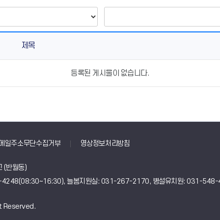
제목
등록된 게시물이 없습니다.
메일주소무단수집거부
영상정보처리방침
 (반월동)
48-4248(08:30~16:30), 늘봄지원실: 031-267-2170, 병설유치원: 031-548-4
t Reserved.