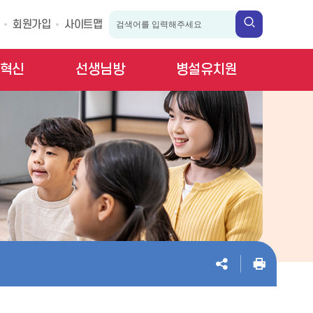
회원가입
사이트맵
혁신
선생님방
병설유치원