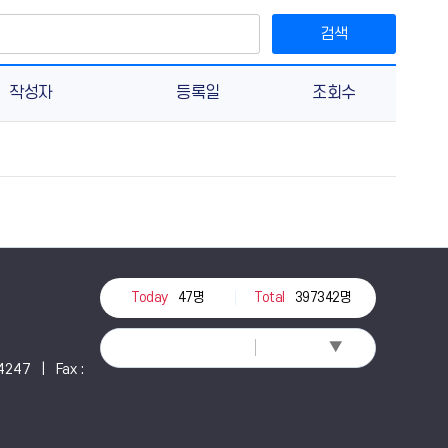
검색
작성자
등록일
조회수
Today
47명
Total
397342명
▼
Select Language
247 | Fax :