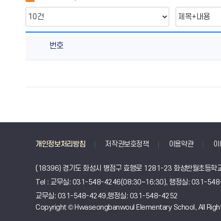
번호
부
서
별
자
료
실
의
개인정보처리방침
저작권보호정책
이용약관
이
게
시
(18396) 경기도 화성시 병점구 효행로 1281-23 화성반월초등학교
물
Tel : 교무실: 031-548-4246(08:30~16:30), 행정실: 031-5
번
호,
교무실: 031-548-4249,행정실: 031-548-4252
Copyright © Hwaseongbanwoul Elementary School, All Righ
제
목,