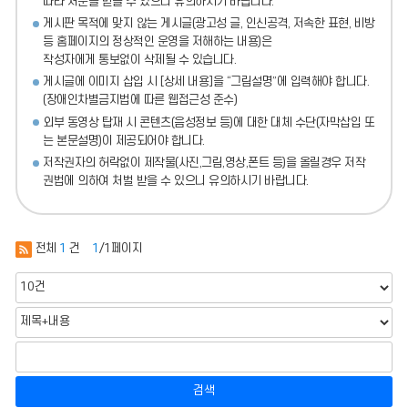
따라 처분
을 받을 수 있으니 유의하시기 바랍니다.
게시판 목적에 맞지 않는 게시글(광고성 글, 인신공격, 저속한 표현, 비방
등 홈페이지의 정상적인 운영을 저해하는 내용)
은
작성자에게 통보없이 삭제될 수 있습니다.
게시글에 이미지 삽입 시 [상세 내용]을 “그림설명”에 입력해야 합니다.
(장애인차별금지법에 따른 웹접근성 준수)
외부 동영상 탑재 시 콘텐츠(음성정보 등)에 대한 대체 수단(자막삽입 또
는 본문설명)이 제공되어야 합니다.
저작권자의 허락없이 제작물(사진,그림,영상,폰트 등)을 올릴경우 저작
권법에 의하여 처벌 받을 수 있으니 유의하시기 바랍니다.
전체
1
건
1
/1페이지
검색