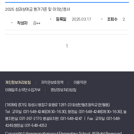
공
2025 성과상여금 평가기준 및 이의신청서
지
사
등록일
2025.03.17
조회수
2
작성자
김**
항
의
게
시
1
물
번
호,
제
목,
작
개인정보처리방침
저작권보호정책
이용약관
성
자,
이메일주소무단수집거부
영상정보처리방침
등
록
(18396) 경기도 화성시 병점구 효행로 1281-23 화성반월초등학교 (반월동)
일,
Tel : 교무실: 031-548-4246(08:30~16:30), 행정실: 031-548-4248(08:30~16:30), 늘
조
봄지원실: 031-267-2170, 병설유치원: 031-548-4247 | Fax : 교무실: 031-548-
회
수
4249,행정실: 031-548-4252
정
Copyright © Hwaseongbanwoul Elementary School, All Right Reserved.