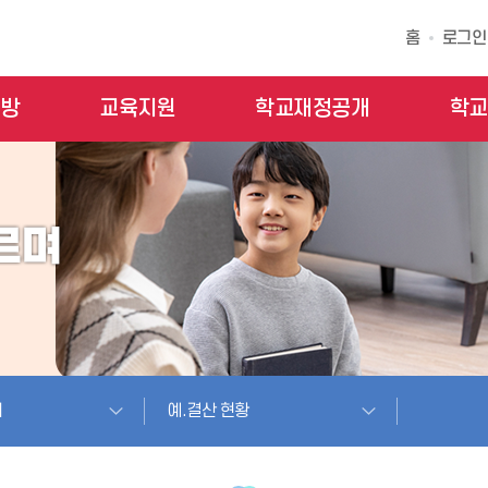
홈
로그인
모방
교육지원
학교재정공개
학교
개
예.결산 현황