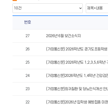
번호
보
27
2026년 6월 보건소식지
건
실
26
(가정통신문) 2026학년도 경기도초등학
게
시
판
25
(가정통신문) 2026학년도 1,2,3,5,6학
의
게
24
(가정통신문)2026학년도 1,4학년 건강검
시
물
23
(가정통신문)희귀질환 및 당뇨인식개선 안
번
호,
제
22
(가정통신문)2026년 입학생 예방접종 미
목,