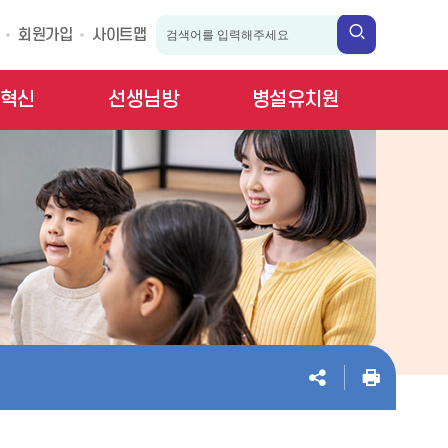
회원가입
사이트맵
혁신
선생님방
병설유치원