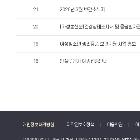
작
21
2026년 3월 보건소식지
성
자,
20
(가정통신문)건강상태조사서 및 응급환자
등
록
19
여성청소년 생리용품 보편지원 사업 홍보
일,
조
회
18
인플루엔자 예방접종안내
수
정
보
를
확
인
할
수
개인정보처리방침
저작권보호정책
이용약관
이
있
습