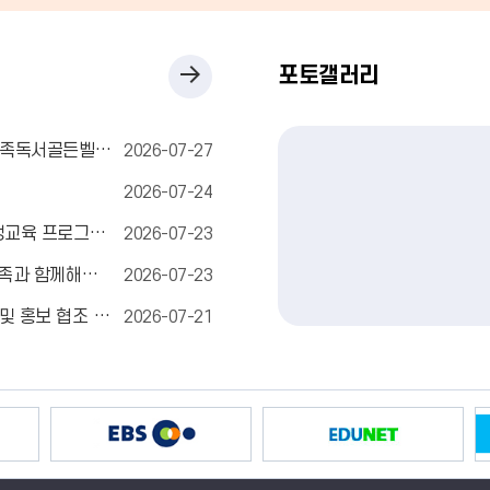
공
포토갤러리
지
[홍보] 화성시작은도서관연합회 주관 '2026년 제2회 가족독서골든벨' 행사 개최
2026-07-27
사
2026-07-24
항
[홍보] 경기도교육청 화성도서관 '2026년도 하반기 평생교육 프로그램' 안내
2026-07-23
더
[홍보]2026 경기학생스포츠센터 체육인성프로그램 [가족과 함께해봄] 참여 안내
2026-07-23
보
[설문] 「화성오산교육지원청 분리·신설 설문조사」 참여 및 홍보 협조 요청
2026-07-21
기