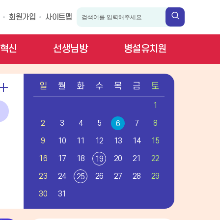
회원가입
사이트맵
혁신
선생님방
병설유치원
일
일
월
화
수
목
금
토
정
캘
1
린
더
더
2
3
4
5
7
8
6
보
:
일,
9
10
11
12
13
14
15
기
월,
화,
16
17
18
20
21
22
19
수,
목,
23
24
26
27
28
29
25
금,
30
31
토