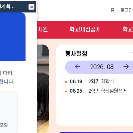
교원의 학생생활지도에 관한 고시에 따른 학칙에 관한 특례 운영계획(새창열림)
홈
로그인
모방
교육지원
학교재정공개
학교
행사일정
이
다
2026.
08
전
음
08.19
2학기 개학식
08.25
2학기 학급임원선거
달
달