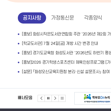
공
공지사항
가정통신문
각종양식
지
사
항
[학교도서관] 7월 24일(금) 개방 시간 변경 안내
배너모음