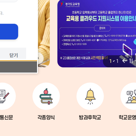
비
비
비
팝
팝
1
1
주
주
주
업
업
얼
얼
얼
존
존
이
정
다
정
이
전
지
음
지
전
통신문
각종양식
방과후학교
학교운