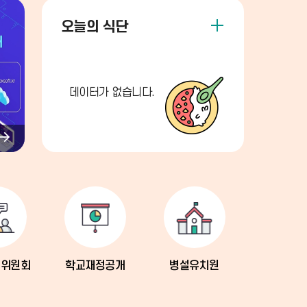
오
오늘의 식단
늘
의
식
데이터가 없습니다.
단
더
팝
보
기
업
존
다
음
영위원회
학교재정공개
병설유치원